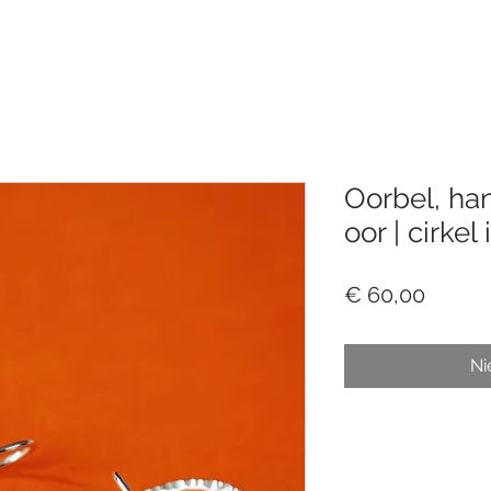
Oorbel, ha
oor | cirkel 
Prijs
€ 60,00
Ni