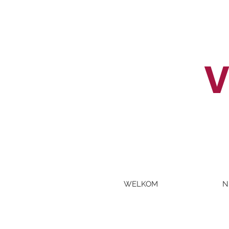
V
WELKOM
N