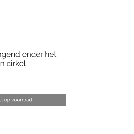
ngend onder het
in cirkel
et op voorraad