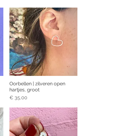
Oorbellen | zilveren open
Snel overzicht
hartjes, groot
Prijs
€ 35,00