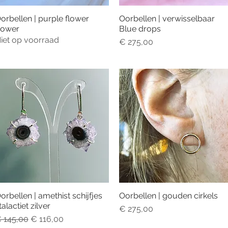
orbellen | purple flower
Oorbellen | verwisselbaar
Snel overzicht
Snel overzicht
ower
Blue drops
iet op voorraad
Prijs
€ 275,00
orbellen | amethist schijfjes
Oorbellen | gouden cirkels
Snel overzicht
Snel overzicht
talactiet zilver
Prijs
€ 275,00
ormale prijs
Verkoopprijs
 145,00
€ 116,00