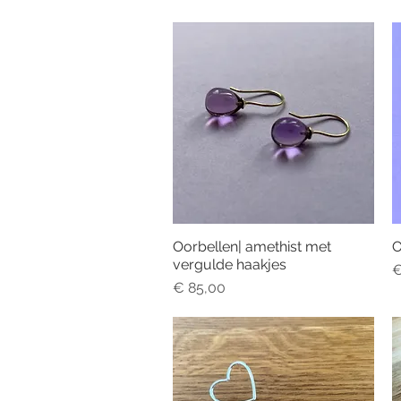
Oorbellen| amethist met
O
Snel overzicht
vergulde haakjes
P
€
Prijs
€ 85,00