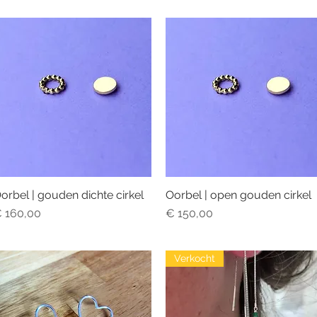
orbel | gouden dichte cirkel
Oorbel | open gouden cirkel
Snel overzicht
Snel overzicht
rijs
Prijs
 160,00
€ 150,00
Verkocht