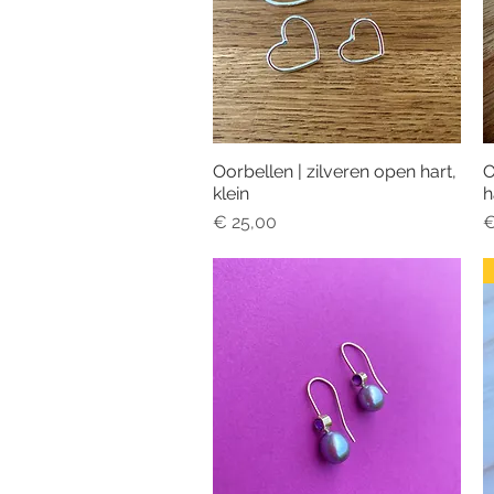
Oorbellen | zilveren open hart,
O
Snel overzicht
klein
h
Prijs
P
€ 25,00
€