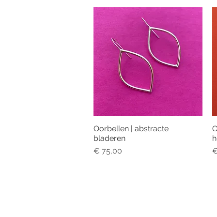
Oorbellen | abstracte
O
Snel overzicht
bladeren
h
Prijs
P
€ 75,00
€