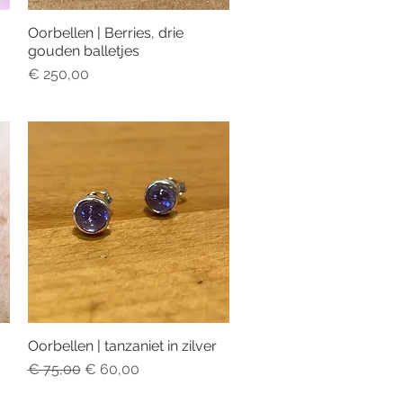
Oorbellen | Berries, drie
Snel overzicht
gouden balletjes
Prijs
€ 250,00
Oorbellen | tanzaniet in zilver
Snel overzicht
Normale prijs
Verkoopprijs
€ 75,00
€ 60,00