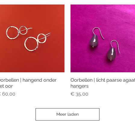
orbellen | hangend onder
Oorbellen | licht paarse agaa
Snel overzicht
Snel overzicht
et oor
hangers
rijs
Prijs
 60,00
€ 35,00
Meer laden