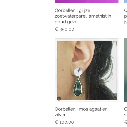
Oorbellen | grijze
O
Snel overzicht
zoetwaterparel, amethist in
p
goud gezet
N
Prijs
€ 350,00
Oorbellen | mos agaat en
O
Snel overzicht
zilver
s
Prijs
N
€ 100,00
€