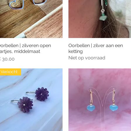
orbellen | zilveren open
Oorbellen | zilver aan een
Snel overzicht
Snel overzicht
artjes, middelmaat
ketting
Niet op voorraad
rijs
 30,00
Verkocht