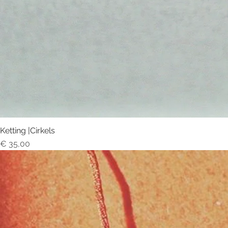
Ketting |Cirkels
Prijs
€ 35,00