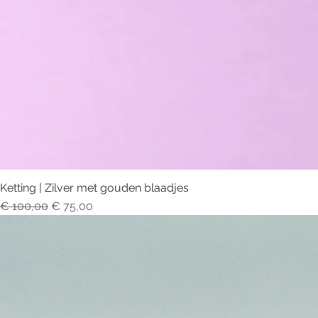
Ketting | Zilver met gouden blaadjes
Normale prijs
Verkoopprijs
€ 100,00
€ 75,00