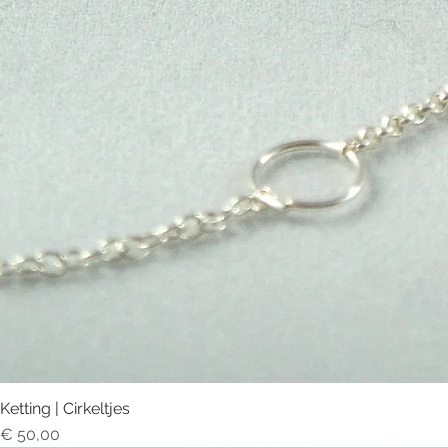
Ketting | Cirkeltjes
Prijs
€ 50,00